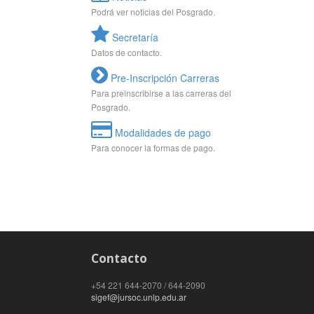
Podrá ver noticias del Posgrado.
Secretaría
Datos de contacto.
Pre-Inscripción Carreras
Para preinscribirse a las carreras del
Posgrado.
Modalidades de pago
Para conocer la formas de pago.
Contacto
+54 221 644-2070 / 644-2090
sigef@jursoc.unlp.edu.ar