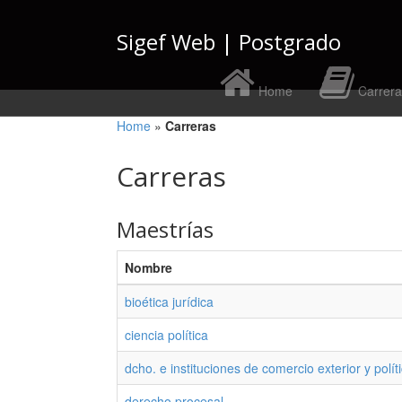
Sigef Web | Postgrado
Home
Carrera
Home
»
Carreras
Carreras
Maestrías
Nombre
bioética jurídica
ciencia política
dcho. e instituciones de comercio exterior y polít
derecho procesal