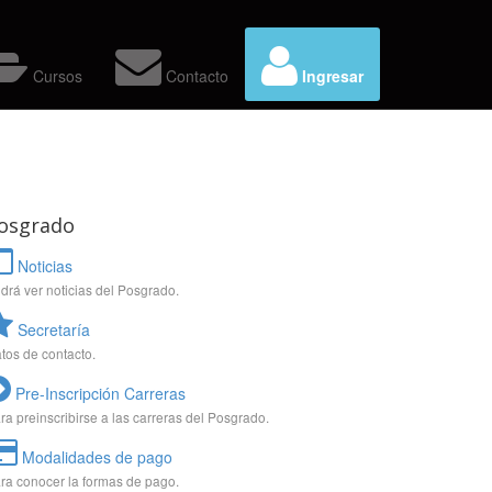
Cursos
Contacto
Ingresar
osgrado
Noticias
drá ver noticias del Posgrado.
Secretaría
tos de contacto.
Pre-Inscripción Carreras
ra preinscribirse a las carreras del Posgrado.
Modalidades de pago
ra conocer la formas de pago.