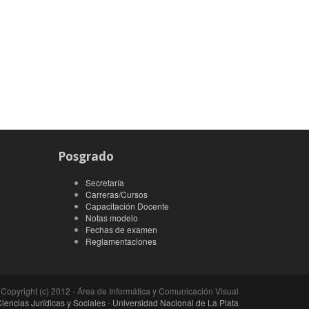
Posgrado
Secretaría
Carreras/Cursos
Capacitación Docente
Notas modelo
Fechas de examen
Reglamentaciones
Copyright (c) 2012 - Área de Informática y Comunicación Visual
iencias Jurídicas y Sociales
-
Universidad Nacional de La Plata