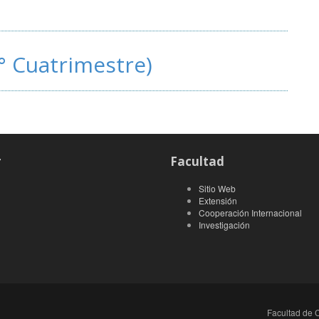
° Cuatrimestre)
r
Facultad
Sitio Web
Extensión
Cooperación Internacional
Investigación
Facultad de C