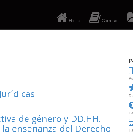
Home
Carreras
P
Po
Jurídicas
Da
Pa
tiva de género y DD.HH.:
 la enseñanza del Derecho
Pa