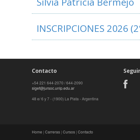
Silvia Patricia Bermejo
INSCRIPCIONES 2026 (2
Contacto
Segui
+54 221 644-2070 / 644-2090
sigef@jursoc.unlp.edu.ar
48 e/ 6 y 7 - (1900) La Plata - Argentina
Home
|
Carreras
|
Cursos
|
Contacto