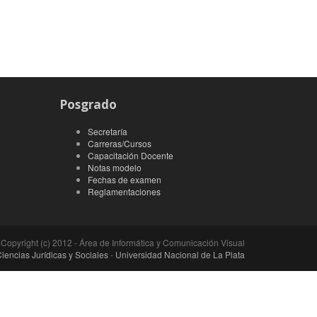
Posgrado
Secretaría
Carreras/Cursos
Capacitación Docente
Notas modelo
Fechas de examen
Reglamentaciones
Copyright (c) 2012 - Área de Informática y Comunicación Visual
iencias Jurídicas y Sociales
-
Universidad Nacional de La Plata