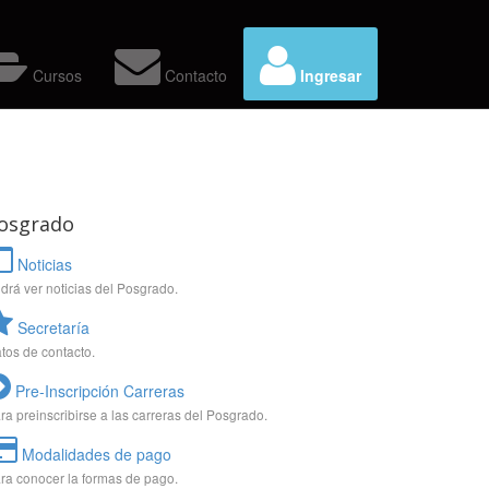
Cursos
Contacto
Ingresar
osgrado
Noticias
drá ver noticias del Posgrado.
Secretaría
tos de contacto.
Pre-Inscripción Carreras
ra preinscribirse a las carreras del Posgrado.
Modalidades de pago
ra conocer la formas de pago.