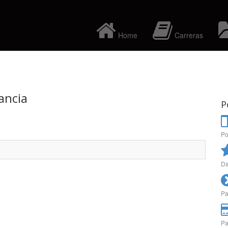
Home
Carreras
ancia
P
Po
Da
Pa
Pa