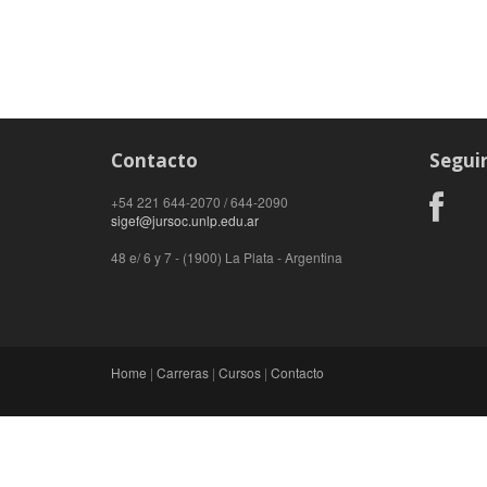
Contacto
Segui
+54 221 644-2070 / 644-2090
sigef@jursoc.unlp.edu.ar
48 e/ 6 y 7 - (1900) La Plata - Argentina
Home
|
Carreras
|
Cursos
|
Contacto