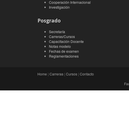
Cooperación Internacional
Investigación
Posgrado
Secretaría
Carreras/Cursos
Capacitación Docente
Notas modelo
Fechas de examen
Reglamentaciones
Home
|
Carreras
|
Cursos
|
Contacto
Fac