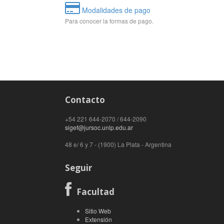
Modalidades de pago
Para conocer la formas de pago.
Contacto
+54 221 644-2070 / 644-2090
sigef@jursoc.unlp.edu.ar
48 e/ 6 y 7 - (1900) La Plata - Argentina
Seguir
Facultad
Sitio Web
Extensión